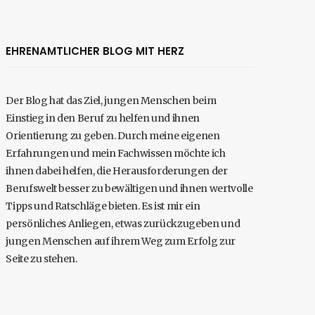
EHRENAMTLICHER BLOG MIT HERZ
Der Blog hat das Ziel, jungen Menschen beim
Einstieg in den Beruf zu helfen und ihnen
Orientierung zu geben. Durch meine eigenen
Erfahrungen und mein Fachwissen möchte ich
ihnen dabei helfen, die Herausforderungen der
Berufswelt besser zu bewältigen und ihnen wertvolle
Tipps und Ratschläge bieten. Es ist mir ein
persönliches Anliegen, etwas zurückzugeben und
jungen Menschen auf ihrem Weg zum Erfolg zur
Seite zu stehen.