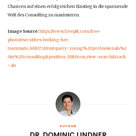
Chancen auf einen erfolgreichen Einstieg in die spannende
Welt des Consulting zu maximieren.
Image Source:
https://www.freepik.com/free-
photo/executives-looking-her-
teammate_861075.htm#query=young%20professionals%2
0in%20consulting&position=10&from_view=search&track
=ais
AUTHOR
DR. DOMINIC LINDNER