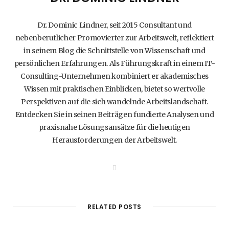
Dr. Dominic Lindner, seit 2015 Consultant und
nebenberuflicher Promovierter zur Arbeitswelt, reflektiert
in seinem Blog die Schnittstelle von Wissenschaft und
persönlichen Erfahrungen. Als Führungskraft in einem IT-
Consulting-Unternehmen kombiniert er akademisches
Wissen mit praktischen Einblicken, bietet so wertvolle
Perspektiven auf die sich wandelnde Arbeitslandschaft.
Entdecken Sie in seinen Beiträgen fundierte Analysen und
praxisnahe Lösungsansätze für die heutigen
Herausforderungen der Arbeitswelt.
W
e
b
s
i
t
RELATED POSTS
e