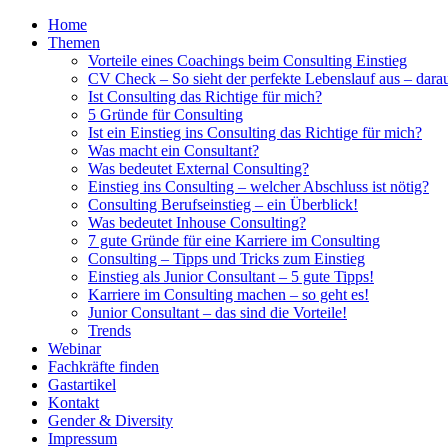
Home
Themen
Vorteile eines Coachings beim Consulting Einstieg
CV Check – So sieht der perfekte Lebenslauf aus – dara
Ist Consulting das Richtige für mich?
5 Gründe für Consulting
Ist ein Einstieg ins Consulting das Richtige für mich?
Was macht ein Consultant?
Was bedeutet External Consulting?
Einstieg ins Consulting – welcher Abschluss ist nötig?
Consulting Berufseinstieg – ein Überblick!
Was bedeutet Inhouse Consulting?
7 gute Gründe für eine Karriere im Consulting
Consulting – Tipps und Tricks zum Einstieg
Einstieg als Junior Consultant – 5 gute Tipps!
Karriere im Consulting machen – so geht es!
Junior Consultant – das sind die Vorteile!
Trends
Webinar
Fachkräfte finden
Gastartikel
Kontakt
Gender & Diversity
Impressum