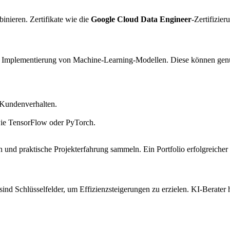
nieren. Zertifikate wie die
Google Cloud Data Engineer
-Zertifizier
nd Implementierung von Machine-Learning-Modellen. Diese können genu
 Kundenverhalten.
wie TensorFlow oder PyTorch.
en und praktische Projekterfahrung sammeln. Ein Portfolio erfolgreiche
ind Schlüsselfelder, um Effizienzsteigerungen zu erzielen. KI-Berate